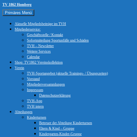
Zum
TV 1862 Homberg
Inhalt
Suchen
Primäres Menü
springen
Aktuelle Mitgliedsbeiträge im TVH
Mitgliederservice:
Geschäftsstelle / Kontakt
Sofortmitteilung Sportunfälle und Schäden
TVH – Newsletter
Weitere Services
Calendar
Shop: TV1862 Vereinskollektion
Verein
TVH-Sportangebot (aktuelle Trainings- / Übungszeiten)
Vorstand
Mitgliederversammlungen
Impressum
Datenschutzerklärung
TVH-App
TVH intern
Abteilungen
Kinderturnen
Betreuer der Abteilung Kinderturnen
Eltern & Kind – Gruppe
Kindergarten-Kinder-Gruppe