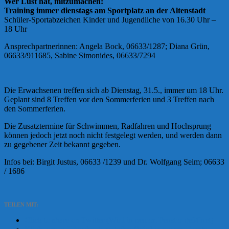
Wer Lust hat, mitzumachen:
Training immer dienstags am Sportplatz an der Altenstadt
Schüler-Sportabzeichen Kinder und Jugendliche von 16.30 Uhr –
18 Uhr
Ansprechpartnerinnen: Angela Bock, 06633/1287; Diana Grün,
06633/911685, Sabine Simonides, 06633/7294
Die Erwachsenen treffen sich ab Dienstag, 31.5., immer um 18 Uhr.
Geplant sind 8 Treffen vor den Sommerferien und 3 Treffen nach
den Sommerferien.
Die Zusatztermine für Schwimmen, Radfahren und Hochsprung
können jedoch jetzt noch nicht festgelegt werden, und werden dann
zu gegebener Zeit bekannt gegeben.
Infos bei: Birgit Justus, 06633 /1239 und Dr. Wolfgang Seim; 06633
/ 1686
TEILEN MIT:
Click to share on Twitter (Wird in neuem Fenster geöffnet)