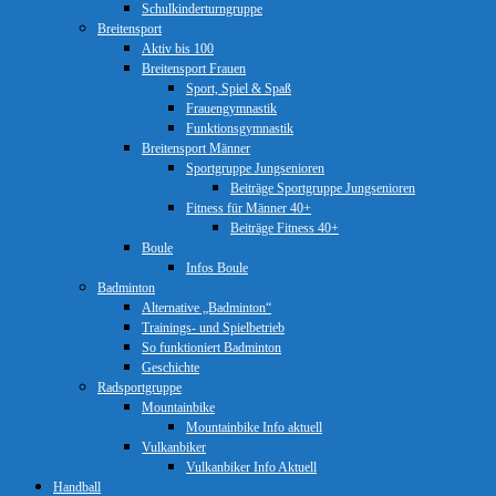
Schulkinderturngruppe
Breitensport
Aktiv bis 100
Breitensport Frauen
Sport, Spiel & Spaß
Frauengymnastik
Funktionsgymnastik
Breitensport Männer
Sportgruppe Jungsenioren
Beiträge Sportgruppe Jungsenioren
Fitness für Männer 40+
Beiträge Fitness 40+
Boule
Infos Boule
Badminton
Alternative „Badminton“
Trainings- und Spielbetrieb
So funktioniert Badminton
Geschichte
Radsportgruppe
Mountainbike
Mountainbike Info aktuell
Vulkanbiker
Vulkanbiker Info Aktuell
Handball