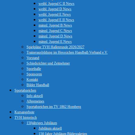
weibl. Jugend C II News
weibl. Jugend D News
weibl. Jugend E News
weibl. Jugend E II News
männl. Jugend B News
männl. Jugend C News
männl. Jugend D News
männl. Jugend E News
Spielpläne TVH Hallenrunde 2026/2027
Trainerausbildung im Hesssichen Handball-Verband e.V.
Vorstand
Schiedsrichter und Zeitnehmer
Sporthalle
Sponsoren
Kontakt
Bilder Handball
Sportabzeichen
Info aktuell
Allgemeines
Sportabzeichen im TV 1862 Homberg
Kursangebote
TVH historisch
150jähriges Jubiläum
Jubiläum aktuell
150 Jahre Jubiläum Bildergalerien