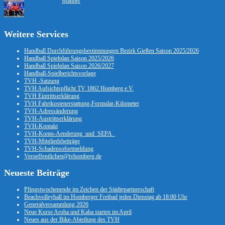
Männer
Weitere Services
Handball Durchführungsbestimmungen Bezirk Gießen Saison 2025/2026
Handball Spielplan Saison 2025/2026
Handball Spielplan Saison 2026/2027
Handball-Spielberichtsvorlage
TVH -Satzung
TVH Aufsichtspflicht TV 1862 Homberg e.V.
TVH Eintrittserklärung
TVH Fahrtkostenerstattung-Formular-Kilometer
TVH-Adressänderung
TVH-Austrittserklärung
TVH-Kontakt
TVH-Konto-Aenderung_und_SEPA_
TVH-Mitgliedsbeiträge
TVH-Schadensofortmeldung
Veroeffentlichen@tvhomberg.de
Neueste Beiträge
Pfingstwochenende im Zeichen der Städtepartnerschaft
Beachvolleyball im Homberger Freibad jeden Dienstag ab 18:00 Uhr
Generalversammlung 2026
Neue Kurse Aroha und Kaha starten im April
Neues aus der Bike-Abteilung des TVH