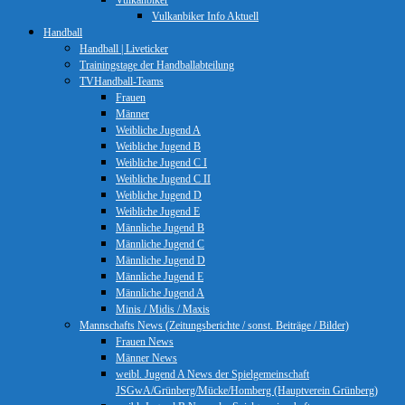
Vulkanbiker
Vulkanbiker Info Aktuell
Handball
Handball | Liveticker
Trainingstage der Handballabteilung
TVHandball-Teams
Frauen
Männer
Weibliche Jugend A
Weibliche Jugend B
Weibliche Jugend C I
Weibliche Jugend C II
Weibliche Jugend D
Weibliche Jugend E
Männliche Jugend B
Männliche Jugend C
Männliche Jugend D
Männliche Jugend E
Männliche Jugend A
Minis / Midis / Maxis
Mannschafts News (Zeitungsberichte / sonst. Beiträge / Bilder)
Frauen News
Männer News
weibl. Jugend A News der Spielgemeinschaft
JSGwA/Grünberg/Mücke/Homberg (Hauptverein Grünberg)