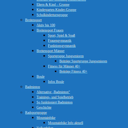
Eltern & Kind – Gruppe
Kindergarten-Kinder-Gruppe
Schulkinderturngruppe
Breitensport
Aktiv bis 100
Breitensport Frauen
Sport, Spiel & Spaß
Frauengymnastik
Funktionsgymnastik
Breitensport Männer
Sportgruppe Jungsenioren
Beiträge Sportgruppe Jungsenioren
Fitness für Männer 40+
Beiträge Fitness 40+
Boule
Infos Boule
Badminton
Alternative „Badminton“
Trainings- und Spielbetrieb
So funktioniert Badminton
Geschichte
Radsportgruppe
Mountainbike
Mountainbike Info aktuell