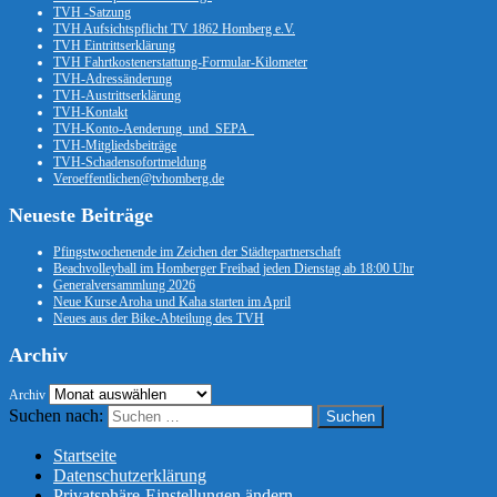
TVH -Satzung
TVH Aufsichtspflicht TV 1862 Homberg e.V.
TVH Eintrittserklärung
TVH Fahrtkostenerstattung-Formular-Kilometer
TVH-Adressänderung
TVH-Austrittserklärung
TVH-Kontakt
TVH-Konto-Aenderung_und_SEPA_
TVH-Mitgliedsbeiträge
TVH-Schadensofortmeldung
Veroeffentlichen@tvhomberg.de
Neueste Beiträge
Pfingstwochenende im Zeichen der Städtepartnerschaft
Beachvolleyball im Homberger Freibad jeden Dienstag ab 18:00 Uhr
Generalversammlung 2026
Neue Kurse Aroha und Kaha starten im April
Neues aus der Bike-Abteilung des TVH
Archiv
Archiv
Suchen nach:
Startseite
Datenschutzerklärung
Privatsphäre-Einstellungen ändern