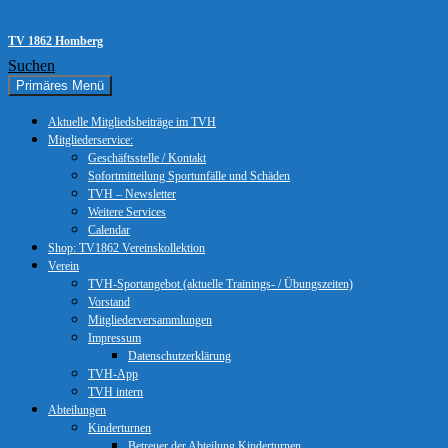
Zum Inhalt springen
TV 1862 Homberg
Suchen
Primäres Menü
Aktuelle Mitgliedsbeiträge im TVH
Mitgliederservice:
Geschäftsstelle / Kontakt
Sofortmitteilung Sportunfälle und Schäden
TVH – Newsletter
Weitere Services
Calendar
Shop: TV1862 Vereinskollektion
Verein
TVH-Sportangebot (aktuelle Trainings- / Übungszeiten)
Vorstand
Mitgliederversammlungen
Impressum
Datenschutzerklärung
TVH-App
TVH intern
Abteilungen
Kinderturnen
Betreuer der Abteilung Kinderturnen