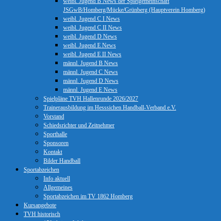
weibl. Jugend B News der Spielgemeinschaft
JSGwB/Homberg/Mücke/Grünberg (Hauptverein Homberg)
weibl. Jugend C I News
weibl. Jugend C II News
weibl. Jugend D News
weibl. Jugend E News
weibl. Jugend E II News
männl. Jugend B News
männl. Jugend C News
männl. Jugend D News
männl. Jugend E News
Spielpläne TVH Hallenrunde 2026/2027
Trainerausbildung im Hesssichen Handball-Verband e.V.
Vorstand
Schiedsrichter und Zeitnehmer
Sporthalle
Sponsoren
Kontakt
Bilder Handball
Sportabzeichen
Info aktuell
Allgemeines
Sportabzeichen im TV 1862 Homberg
Kursangebote
TVH historisch