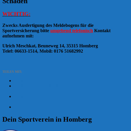
Schäden
WICHTIG:
Zwecks Ausfertigung des Meldebogens für die
Sportversicherung
bitte
umgehend telefonisch
Kontakt
aufnehmen mit:
Ulrich Meschkat, Beuneweg 14, 35315 Homberg
Telef: 06633-1514, Mobil: 0176 51682992
TEILEN MIT:
Click to share on Twitter (Wird in neuem Fenster geöffnet)
Klick, um auf Facebook zu teilen (Wird in neuem Fenster
geöffnet)
Klicken, um auf WhatsApp zu teilen (Wird in neuem Fenster
geöffnet)
Dein Sportverein in Homberg