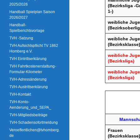
männliche Jug
2025/2026
(Bezirksliga -
1-)
Handball Spielplan Saison
2026/2027
weibliche Juge
Handball-
(Bezirksoberlig
Spielberichtsvorlage
TVH -Satzung
weibliche Juge
(Bezirksklasse
TVH Aufsichtspflicht TV 1862
Homberg e.V.
weibliche Jug
TVH Eintrittserklärung
(Bezirksliga)
TVH Fahrtkostenerstattung-
weibliche Jug
Formular-Kilometer
(Bezirksliga)
TVH-Adressänderung
TVH-Austrittserklärung
TVH-Kontakt
TVH-Konto-
Aenderung_und_SEPA_
TVH-Mitgliedsbeiträge
Mannscha
TVH-Schadensofortmeldung
Veroeffentlichen@tvhomberg.
Frauen
de
(Bezirksklasse