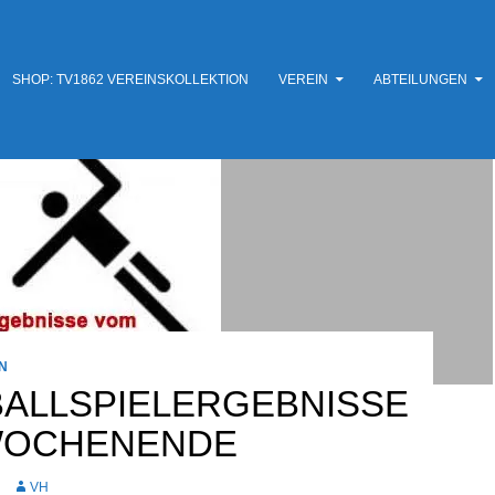
SHOP: TV1862 VEREINSKOLLEKTION
VEREIN
ABTEILUNGEN
N
ALLSPIELERGEBNISSE
WOCHENENDE
VH