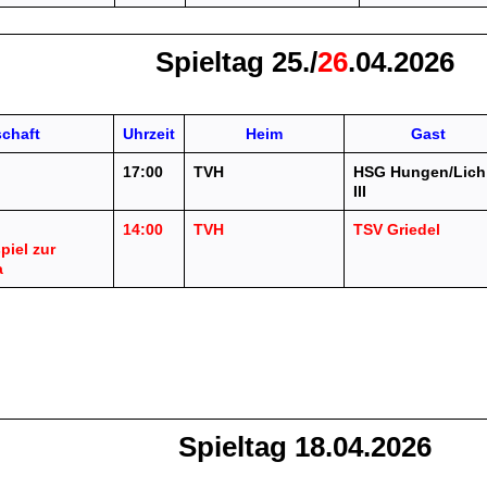
Spieltag 25./
26
.04.2026
chaft
Uhrzeit
Heim
Gast
17:00
TVH
HSG Hungen/Lich
)
III
14:00
TVH
TSV Griedel
piel zur
a
Spieltag 18.04.2026