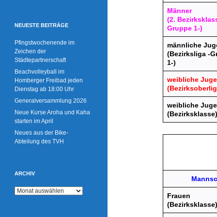
Männer
(2. Bezirksklas
NEUESTE BEITRÄGE
Gruppe 1-)
Pfingstwochenende im
männliche Jug
Zeichen der
(Bezirksliga -
Städtepartnerschaft
1-)
Beachvolleyball im
weibliche Juge
Homberger Freibad jeden
(Bezirksoberlig
Dienstag ab 18:00 Uhr
Generalversammlung 2026
weibliche Juge
Neue Kurse Aroha und Kaha
(Bezirksklasse
starten im April
Neues aus der Bike-
Abteilung des TVH
ARCHIV
Mannsc
A
Frauen
r
(Bezirksklasse
c
h