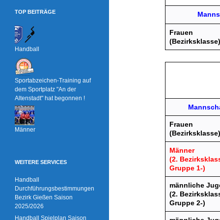
TOP BEITRÄGE
Manns
Frauen
(Bezirksklasse
Handball
Sportabzeichen-Training auf
dem Sportplatz "An der
Altenstadt" hat begonnen !
Mannscha
Frauen
Männer
(Bezirksklasse
Männer
(2. Bezirksklas
WEITERE SERVICES
Gruppe 1-)
Handball
männliche Jug
Durchführungsbestimmungen
(2. Bezirksklas
Bezirk Gießen Saison
Gruppe 2-)
2025/2026
Handball Spielplan Saison