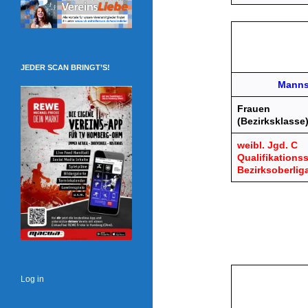
JEDER SCAN BRINGT’S!
Manns
Frauen
(Bezirksklasse
weibl. Jgd. C
Qualifikationss
Bezirksoberlig
Log in