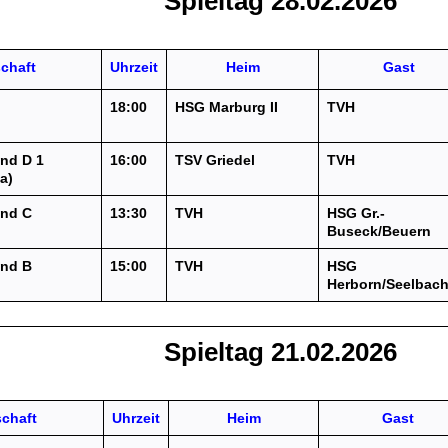
Spieltag 28.02.2026
chaft
Uhrzeit
Heim
Gast
18:00
HSG Marburg II
TVH
)
nd D 1
16:00
TSV Griedel
TVH
a)
end C
13:30
TVH
HSG Gr.-
Buseck/Beuern
end B
15:00
TVH
HSG
Herborn/Seelbac
Spieltag 21.02.2026
chaft
Uhrzeit
Heim
Gast