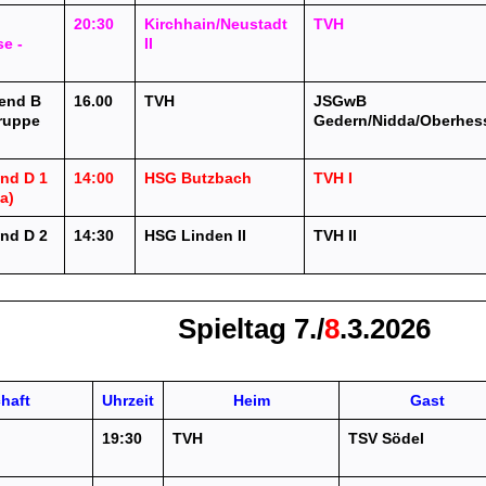
20:30
Kirchhain/Neustadt
TVH
se -
II
end B
16.00
TVH
JSGwB
Gruppe
Gedern/Nidda/Oberhes
nd D 1
14:00
HSG Butzbach
TVH I
a)
nd D 2
14:30
HSG Linden II
TVH II
)
Spieltag 7./
8
.3.2026
haft
Uhrzeit
Heim
Gast
19:30
TVH
TSV Södel
)