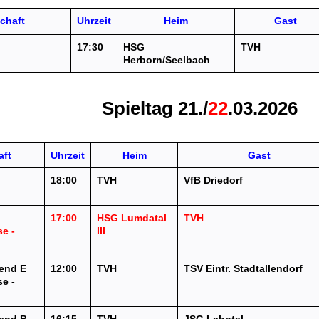
chaft
Uhrzeit
Heim
Gast
17:30
HSG
TVH
)
Herborn/Seelbach
Spieltag 21./
22
.03.2026
ft
Uhrzeit
Heim
Gast
18:00
TVH
VfB Driedorf
)
17:00
HSG Lumdatal
TVH
se -
III
end E
12:00
TVH
TSV Eintr. Stadtallendorf
se -