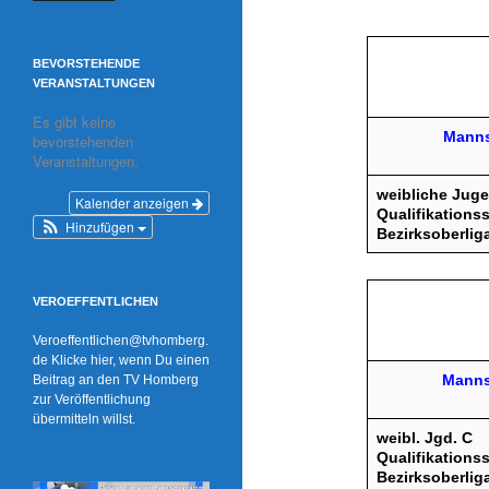
BEVORSTEHENDE
VERANSTALTUNGEN
Es gibt keine
Manns
bevorstehenden
Veranstaltungen.
weibliche Jug
Kalender anzeigen
Qualifikationss
Hinzufügen
Bezirksoberlig
VEROEFFENTLICHEN
Veroeffentlichen@tvhomberg.
de
Klicke hier, wenn Du einen
Manns
Beitrag an den TV Homberg
zur Veröffentlichung
übermitteln willst.
weibl. Jgd. C
Qualifikationss
Bezirksoberlig