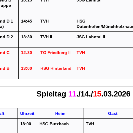
end B
16:15
TVH
JSG Lahntal
Gruppe
nd D 1
14:45
TVH
HSG
a)
Dutenhofen/Münchholzhau
nd D 2
13:30
TVH II
JSG Lahntal II
)
end C
12:30
TG Friedberg II
TVH
end B
13:00
HSG Hinterland
TVH
Spieltag
11
./14./
15
.03.2026
ft
Uhrzeit
Heim
Gast
18:00
HSG Butzbach
TVH
)