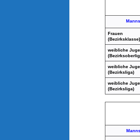
Manns
Frauen
(Bezirksklasse
weibliche Juge
(Bezirksoberlig
weibliche Jug
(Bezirksliga)
weibliche Jug
(Bezirksliga)
Manns