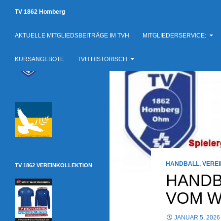
Suchen
TV 1862 Homberg
Dein Sportverein in Homberg
Zum
AKTUELLE MITGLIEDSBEITRÄGE IM TVH
MITGLIEDERSERVICE:
Inhalt
springen
KURSANGEBOTE
TVH HISTORISCH
HANDBALL
,
VEREI
TV 1862 VEREINKOLLEKTION
HANDB
VOM 
JANUAR 5, 2026