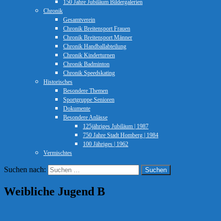
150 Jahre Jubiläum Bildergalerien
Chronik
Gesamtverein
Chronik Breitensport Frauen
Chronik Breitensport Männer
Chronik Handballabteilung
Chronik Kinderturnen
Chronik Badminton
Chronik Speedskating
Historisches
Besondere Themen
Sportgruppe Senioren
Dokumente
Besondere Anlässe
125jähriges Jubiläum | 1987
750 Jahre Stadt Homberg | 1984
100 Jähriges | 1962
Vermischtes
Suchen nach:
Weibliche Jugend B