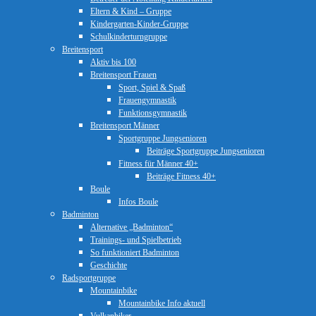
Eltern & Kind – Gruppe
Kindergarten-Kinder-Gruppe
Schulkinderturngruppe
Breitensport
Aktiv bis 100
Breitensport Frauen
Sport, Spiel & Spaß
Frauengymnastik
Funktionsgymnastik
Breitensport Männer
Sportgruppe Jungsenioren
Beiträge Sportgruppe Jungsenioren
Fitness für Männer 40+
Beiträge Fitness 40+
Boule
Infos Boule
Badminton
Alternative „Badminton“
Trainings- und Spielbetrieb
So funktioniert Badminton
Geschichte
Radsportgruppe
Mountainbike
Mountainbike Info aktuell