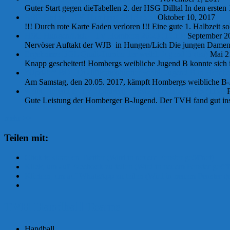
Guter Start gegen dieTabellen 2. der HSG Dilltal In den ersten 
KSG Bieber – TV Homberg 20:13 (6:6)
Oktober 10, 2017
!!! Durch rote Karte Faden verloren !!! Eine gute 1. Halbzeit so
HSG Hungen/Lich – TV Homberg 26:20 (15:10)
September 2
Nervöser Auftakt der WJB in Hungen/Lich Die jungen Damen au
Ergebnisse BOL Quali-Turnier der weibl. Jugend B (tsa)
Mai 2
Knapp gescheitert! Hombergs weibliche Jugend B konnte sich im 
*Update* BOL Qualifikationturnier weibl. Jugend B in Homberg
Am Samstag, den 20.05. 2017, kämpft Hombergs weibliche B-Jug
weibl. Jugend B| TV Homberg – HSG Lumdatal 19:15 (11:8)
F
Gute Leistung der Homberger B-Jugend. Der TVH fand gut ins Sp
mehr >>
Teilen mit:
Click to share on Twitter (Wird in neuem Fenster geöffnet)
Klick, um auf Facebook zu teilen (Wird in neuem Fenster geöff
Klicken, um auf WhatsApp zu teilen (Wird in neuem Fenster ge
TVH Handball Teams
Handball