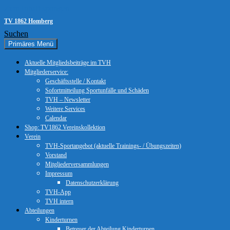
Zum Inhalt springen
TV 1862 Homberg
Suchen
Primäres Menü
Aktuelle Mitgliedsbeiträge im TVH
Mitgliederservice:
Geschäftsstelle / Kontakt
Sofortmitteilung Sportunfälle und Schäden
TVH – Newsletter
Weitere Services
Calendar
Shop: TV1862 Vereinskollektion
Verein
TVH-Sportangebot (aktuelle Trainings- / Übungszeiten)
Vorstand
Mitgliederversammlungen
Impressum
Datenschutzerklärung
TVH-App
TVH intern
Abteilungen
Kinderturnen
Betreuer der Abteilung Kinderturnen