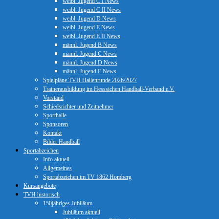
weibl. Jugend C I News
weibl. Jugend C II News
weibl. Jugend D News
weibl. Jugend E News
weibl. Jugend E II News
männl. Jugend B News
männl. Jugend C News
männl. Jugend D News
männl. Jugend E News
Spielpläne TVH Hallenrunde 2026/2027
Trainerausbildung im Hesssichen Handball-Verband e.V.
Vorstand
Schiedsrichter und Zeitnehmer
Sporthalle
Sponsoren
Kontakt
Bilder Handball
Sportabzeichen
Info aktuell
Allgemeines
Sportabzeichen im TV 1862 Homberg
Kursangebote
TVH historisch
150jähriges Jubiläum
Jubiläum aktuell