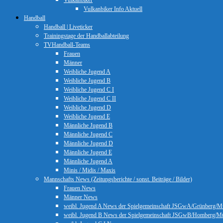
Vulkanbiker
Vulkanbiker Info Aktuell
Handball
Handball | Liveticker
Trainingstage der Handballabteilung
TVHandball-Teams
Frauen
Männer
Weibliche Jugend A
Weibliche Jugend B
Weibliche Jugend C I
Weibliche Jugend C II
Weibliche Jugend D
Weibliche Jugend E
Männliche Jugend B
Männliche Jugend C
Männliche Jugend D
Männliche Jugend E
Männliche Jugend A
Minis / Midis / Maxis
Mannschafts News (Zeitungsberichte / sonst. Beiträge / Bilder)
Frauen News
Männer News
weibl. Jugend A News der Spielgemeinschaft JSGwA/Grünberg/M
weibl. Jugend B News der Spielgemeinschaft JSGwB/Homberg/M