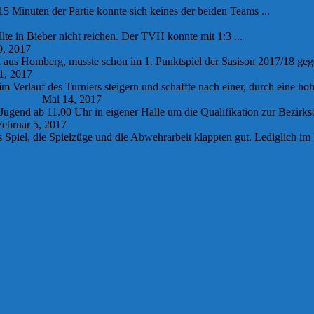
15 Minuten der Partie konnte sich keines der beiden Teams ...
llte in Bieber nicht reichen. Der TVH konnte mit 1:3 ...
0, 2017
s Homberg, musste schon im 1. Punktspiel der Sasison 2017/18 gegen
1, 2017
Verlauf des Turniers steigern und schaffte nach einer, durch eine hohe
! | (tsa)
Mai 14, 2017
end ab 11.00 Uhr in eigener Halle um die Qualifikation zur Bezirksob
ebruar 5, 2017
iel, die Spielzüge und die Abwehrarbeit klappten gut. Lediglich im Um
net)
öffnet)