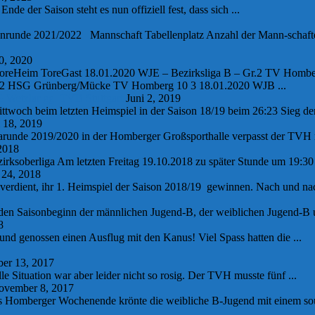
de der Saison steht es nun offiziell fest, dass sich ...
nrunde 2021/2022 Mannschaft Tabellenplatz Anzahl der Mann-schaften
0, 2020
reHeim ToreGast 18.01.2020 WJE – Bezirksliga B – Gr.2 TV Homb
r.2 HSG Grünberg/Mücke TV Homberg 10 3 18.01.2020 WJB ...
 Wetzlar gg. TVB Stuttgart
Juni 2, 2019
twoch beim letzten Heimspiel in der Saison 18/19 beim 26:23 Sieg de
 18, 2019
igarunde 2019/2020 in der Homberger Großsporthalle verpasst der TVH 
2018
rksoberliga Am letzten Freitag 19.10.2018 zu später Stunde um 19:30
24, 2018
 verdient, ihr 1. Heimspiel der Saison 2018/19 gewinnen. Nach und n
 Saisonbeginn der männlichen Jugend-B, der weiblichen Jugend-B un
8
nd genossen einen Ausflug mit den Kanus! Viel Spass hatten die ...
r 13, 2017
lle Situation war aber leider nicht so rosig. Der TVH musste fünf ...
vember 8, 2017
es Homberger Wochenende krönte die weibliche B-Jugend mit einem souv