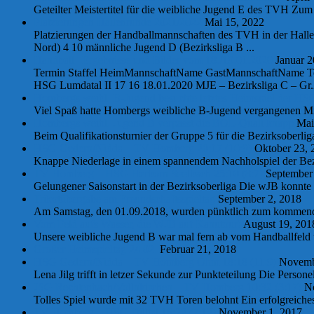
Geteilter Meistertitel für die weibliche Jugend E des TVH Zum En
Platzierungen Hallenrunde 2021/2022
Mai 15, 2022
Platzierungen der Handballmannschaften des TVH in der Halle
Nord) 4 10 männliche Jugend D (Bezirksliga B ...
Handball | Ergebnisse und Bilder vom 18./19.01.2020
Januar 2
Termin Staffel HeimMannschaftName GastMannschaftName To
HSG Lumdatal II 17 16 18.01.2020 MJE – Bezirksliga C – G
Hombergs weibl. B-Jugend besuchte letztes Heimspiel der HSG
Viel Spaß hatte Hombergs weibliche B-Jugend vergangenen Mit
Hombergs weibl. Jugend B verpasst die BOL-Quali knapp
Mai
Beim Qualifikationsturnier der Gruppe 5 für die Bezirksoberl
HSG Gedern/Nidda – TV Homberg 20:17 (10:9)
Oktober 23, 
Knappe Niederlage in einem spannendem Nachholspiel der Bezi
TV Homberg – HSG Herborn Seelbach 25:10 (8:7)
September 
Gelungener Saisonstart in der Bezirksoberliga Die wJB konnte
Trikotübergabe am Freundschaftsspieltag
September 2, 2018
Am Samstag, den 01.09.2018, wurden pünktlich zum kommenden
Vom Feld aufs Wasser, die WJB auf Kanutour!
August 19, 201
Unsere weibliche Jugend B war mal fern ab vom Handballfeld u
Großer Heimspieltag 24.02.
Februar 21, 2018
HSG Gedern/Nidda – TV Homberg Ohm 18:18 (11:9)
Novembe
Lena Jilg trifft in letzer Sekunde zur Punkteteilung Die Persone
JSG Rechtenbach/Vollnkirchen – TV Homberg 10:32 (3:17)
No
Tolles Spiel wurde mit 32 TVH Toren belohnt Ein erfolgreich
TV Homberg – HSG Dilltal 16:22 (7:12)
November 1, 2017